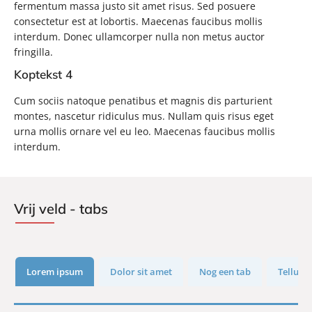
fermentum massa justo sit amet risus. Sed posuere
consectetur est at lobortis. Maecenas faucibus mollis
interdum. Donec ullamcorper nulla non metus auctor
fringilla.
Koptekst 4
Cum sociis natoque penatibus et magnis dis parturient
montes, nascetur ridiculus mus. Nullam quis risus eget
urna mollis ornare vel eu leo. Maecenas faucibus mollis
interdum.
Vrij veld - tabs
Lorem ipsum
Dolor sit amet
Nog een tab
Tellus I